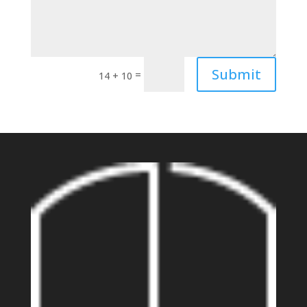
Submit
=
14 + 10